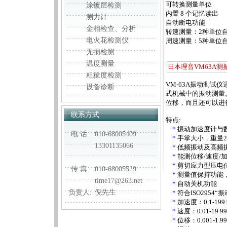
可转换测量单位
涂镀层检测
内置 8 个记忆读出
测力计
自动断电功能
金相检查、分析
转速测量：2种单位自动
电火花检测仪
周速测量：5种单位
无损检测
温度测量
日本理音VM63A测
粗糙度检测
VM-63A振动测试
设备诊断
式机械中的振动测量
位移，而且还可以进
联系方式
特点:
*
振动加速度计与
电 话:
010-68005409
*
手掌大小，重量2
13301135066
*
低频振动及高频
*
能测位移/速度/
*
剪切应力型压电
传 真:
010-68005529
*
测量值保持功能
time17@263.net
*
自动关机功能
负责人:
倪先生
*
符合ISO2954
*
加速度：0.1-199.
*
速度：0.01-19.99
*
位移：0.001-1.9