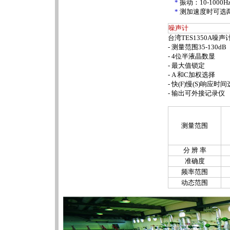
*
振动：10-1000H
*
测加速度时可选两个
噪声计
台湾TES1350A噪声
- 测量范围35-130dB
- 4位半液晶数显
- 最大值锁定
- A 和C加权选择
- 快(F)慢(S)响应时
- 输出可外接记录仪
测量范围
分 辨 率
准确度
频率范围
动态范围